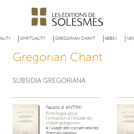
Skip
to
main
content
ALITY
SPIRITUALITY
GREGORIAN CHANT
ABBEY
NE
Gregorian Chant
SUBSIDIA GREGORIANA
Fausto d' ANTIMI
Antologia pour
l'initiation à l'étude du
chant grégorien
à l'usage des conservatoires
(français-italiano)