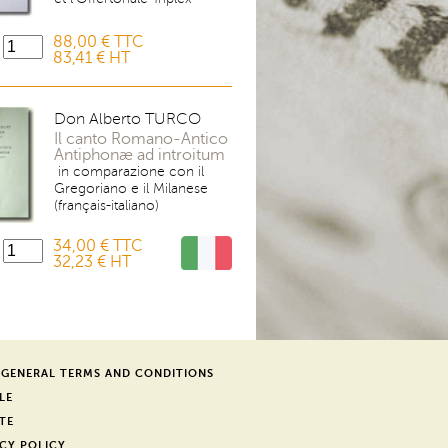
88,00 € TTC
83,41 € HT
Don Alberto TURCO
Il canto Romano-Antico
Antiphonæ ad introitum
in comparazione con il
Gregoriano e il Milanese
(français-italiano)
34,00 € TTC
32,23 € HT
 GENERAL TERMS AND CONDITIONS
LE
TE
CY POLICY