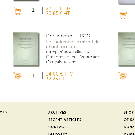
er
22,00 € TTC
20,85 € HT
Don Alberto TURCO
Les antiennes d'introït du
chant romain
comparées à celles du
Grégorien et de l'Ambrosien
(français-italiano)
34,00 € TTC
32,23 € HT
SMES
ARCHIVES
SHOP
RECENT ARTICLES
OF SA
CONTACTS
DONA
GLOSSARY
PRIVA