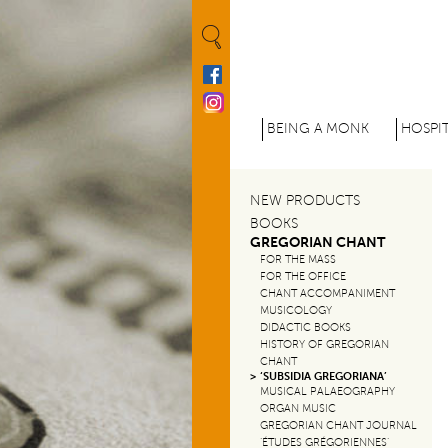
Cookies management panel
M
BEING A MONK
HOSPIT
e
n
NEW PRODUCTS
u
BOOKS
GREGORIAN CHANT
p
FOR THE MASS
FOR THE OFFICE
r
CHANT ACCOMPANIMENT
MUSICOLOGY
DIDACTIC BOOKS
i
HISTORY OF GREGORIAN
CHANT
n
‘SUBSIDIA GREGORIANA’
MUSICAL PALAEOGRAPHY
c
ORGAN MUSIC
GREGORIAN CHANT JOURNAL
‘ÉTUDES GRÉGORIENNES’