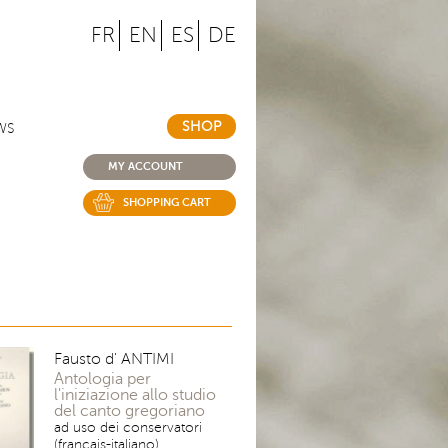
FR
EN
ES
DE
SHOP
WS
MY ACCOUNT
SHOPPING CART
Fausto d' ANTIMI
Antologia per
l'iniziazione allo studio
del canto gregoriano
ad uso dei conservatori
(français-italiano)