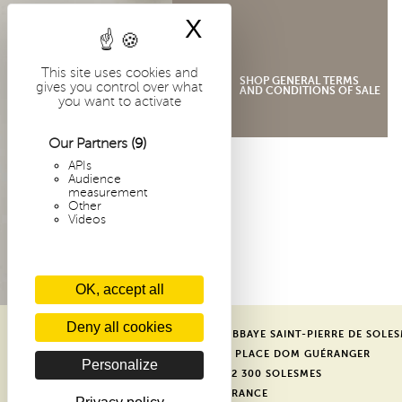
X
Hide cookie bann
This site uses cookies and
SHOP GENERAL TERMS
gives you control over what
AND CONDITIONS OF SALE
you want to activate
Our Partners
(9)
APIs
Audience
measurement
Other
Videos
OK, accept all
Deny all cookies
ABBAYE SAINT-PIERRE DE SOLE
1 PLACE DOM GUÉRANGER
Personalize
72 300 SOLESMES
FRANCE