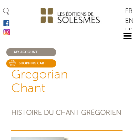
Cookies management panel
Skip
FR
to
EN
main
ES
content
DE
MY ACCOUNT
SHOPPING CART
Gregorian
Chant
HISTOIRE DU CHANT GRÉGORIEN