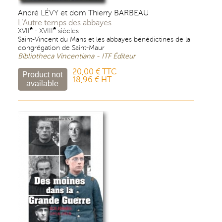
André LÉVY et dom Thierry BARBEAU
L’Autre temps des abbayes
e
e
XVII
- XVIII
siècles
Saint-Vincent du Mans et les abbayes bénédictines de la
congrégation de Saint-Maur
Bibliotheca Vincentiana - ITF Éditeur
20,00 € TTC
18,96 € HT