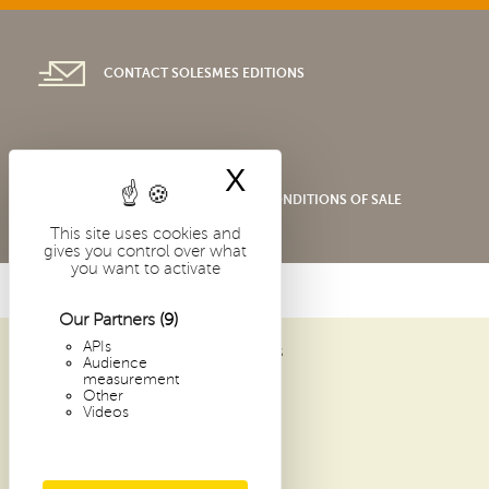
CONTACT SOLESMES EDITIONS
X
Hide cookie bann
SHOP GENERAL TERMS AND CONDITIONS OF SALE
This site uses cookies and
gives you control over what
you want to activate
Our Partners
(9)
APIs
ABBAYE SAINT-PIERRE DE SOLESMES
Audience
1 PLACE DOM GUÉRANGER
measurement
Other
72 300 SOLESMES
Videos
FRANCE
ARCHIVES