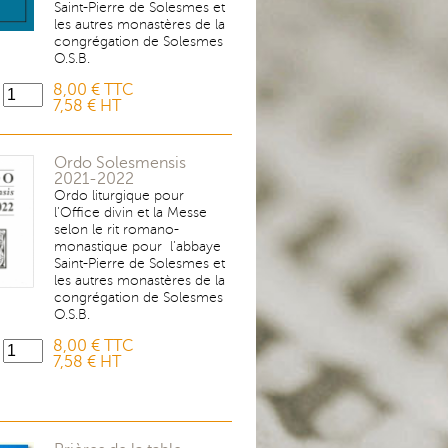
Saint-Pierre de Solesmes et
les autres monastères de la
congrégation de Solesmes
O.S.B.
8,00 € TTC
7,58 € HT
Ordo Solesmensis
2021-2022
Ordo liturgique pour
l’Office divin et la Messe
selon le rit romano-
monastique pour l’abbaye
Saint-Pierre de Solesmes et
les autres monastères de la
congrégation de Solesmes
O.S.B.
8,00 € TTC
7,58 € HT