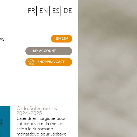
FR
EN
ES
DE
SHOP
WS
MY ACCOUNT
SHOPPING CART
Ordo Solesmensis
2024-2025
Calendrier liturgique pour
l’office divin et la messe
selon le rit romano-
monastique pour l’abbaye