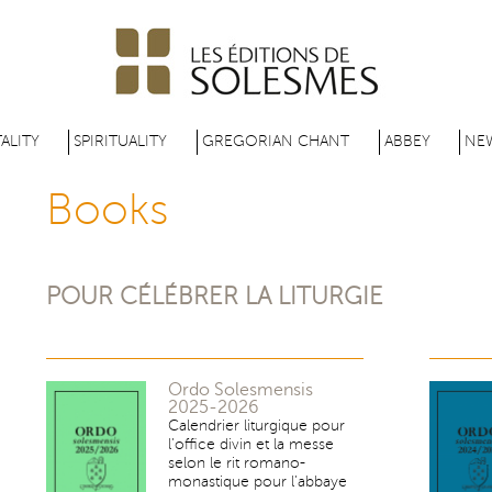
Skip
to
main
content
ALITY
SPIRITUALITY
GREGORIAN CHANT
ABBEY
NE
Books
POUR CÉLÉBRER LA LITURGIE
Ordo Solesmensis
2025-2026
Calendrier liturgique pour
l’office divin et la messe
selon le rit romano-
monastique pour l’abbaye