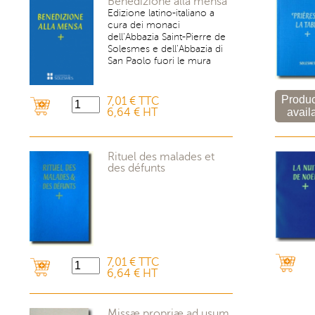
Benedizione alla mensa
Edizione latino-italiano a
cura dei monaci
dell’Abbazia Saint-Pierre de
Solesmes e dell’Abbazia di
San Paolo fuori le mura
7,01 € TTC
6,64 € HT
Rituel des malades et
des défunts
er
7,01 € TTC
6,64 € HT
Missæ propriæ ad usum