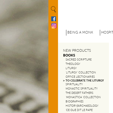
Cookies management panel
M
BEING A MONK
HOSPIT
e
n
NEW PRODUCTS
BOOKS
u
SACRED SCRIPTURE
THEOLOGY
p
LITURGY
‘LITURGY’ COLLECTION
r
OFFICE LECTIONARIES
TO CELEBRATE THE LITURGY
i
SPIRITUALITY
MONASTIC SPIRITUALITY
n
THE DESERT FATHERS
‘MONASTICA’ COLLECTION
c
BIOGRAPHIES
HISTORY/ARCHAEOLOGY
‘CE QUE DIT LE PAPE’