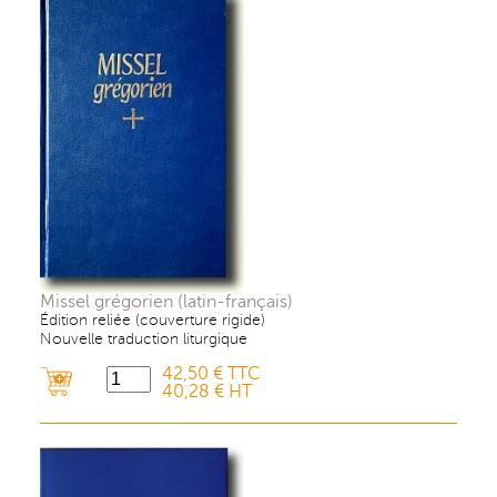
Missel grégorien (latin-français)
Édition reliée (couverture rigide)
Nouvelle traduction liturgique
42,50 € TTC
40,28 € HT