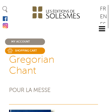
Cookies management panel
Skip
FR
to
EN
main
ES
content
DE
MY ACCOUNT
SHOPPING CART
Gregorian
Chant
POUR LA MESSE