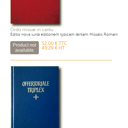
Ordo missæ in cantu
Editio nova iuxta editionem typicam tertiam Missalis Romani
52,00 € TTC
49,29 € HT