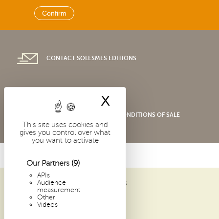
CONTACT SOLESMES EDITIONS
X
Hide cookie bann
SHOP GENERAL TERMS AND CONDITIONS OF SALE
This site uses cookies and
gives you control over what
you want to activate
Our Partners
(9)
APIs
Audience
ABBAYE SAINT-PIERRE DE SOLESMES
measurement
1 PLACE DOM GUÉRANGER
Other
Videos
72 300 SOLESMES
FRANCE