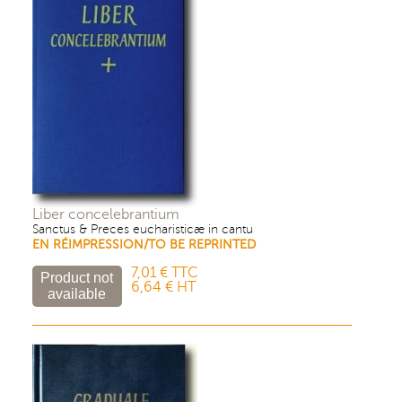
Liber concelebrantium
Sanctus & Preces eucharisticæ in cantu
EN RÉIMPRESSION/TO BE REPRINTED
7,01 € TTC
6,64 € HT