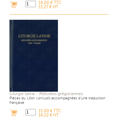
14,00 € TTC
13,27 € HT
Liturgie latine - Mélodies grégoriennes
Pièces du
Liber cantualis
accompagnées d'une traduction
française
15,00 € TTC
14,22 € HT