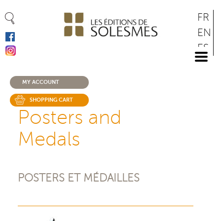
Cookies management panel
Skip
FR
to
EN
main
ES
content
DE
MY ACCOUNT
SHOPPING CART
Posters and
Medals
POSTERS ET MÉDAILLES