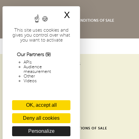
X
Hide cookie bann
SHOP GENERAL TERMS AND CONDITIONS OF SALE
This site uses cookies and
gives you control over what
you want to activate
Our Partners
(9)
APIs
ABBAYE SAINT-PIERRE DE SOLESMES
Audience
1 PLACE DOM GUÉRANGER
measurement
Other
72 300 SOLESMES
Videos
FRANCE
ARCHIVES
OK, accept all
RECENT ARTICLES
CONTACTS
Deny all cookies
GLOSSARY
SHOP GENERAL TERMS AND CONDITIONS OF SALE
Personalize
DONATE