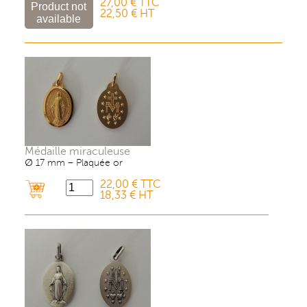
27,00 € TTC
22,50 € HT
Médaille miraculeuse
∅ 17 mm – Plaquée or
22,00 € TTC
18,33 € HT