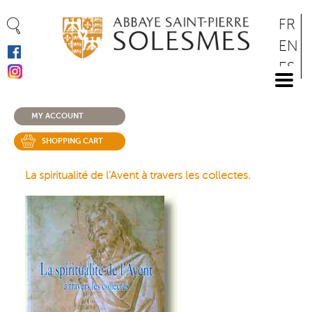
Cookies management panel
Skip
FR
to
EN
main
ES
content
DE
MY ACCOUNT
SHOPPING CART
La spiritualité de l'Avent à travers les collectes.