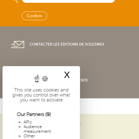
CONTACTER LES ÉDITIONS DE SOLESMES
X
Hide cookie bann
CONDITIONS GÉNÉRALES DE VENTE
This site uses cookies and
gives you control over what
you want to activate
Our Partners
(9)
APIs
ABBAYE SAINT-PIERRE DE SOLESMES
Audience
1 PLACE DOM GUÉRANGER
measurement
Other
72 300 SOLESMES