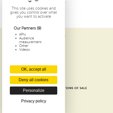
nuestro voto de pobreza.
This site uses cookies and
gives you control over what
you want to activate
Our Partners
(9)
APIs
ABBAYE SAINT-PIERRE DE SOLESMES
Audience
1 PLACE DOM GUÉRANGER
measurement
Other
72 300 SOLESMES
Videos
FRANCE
ARCHIVES
OK, accept all
RECENT ARTICLES
CONTACTS
Deny all cookies
GLOSSARY
SHOP GENERAL TERMS AND CONDITIONS OF SALE
Personalize
DONATE
PRIVACY POLICY
Privacy policy
COOKIES