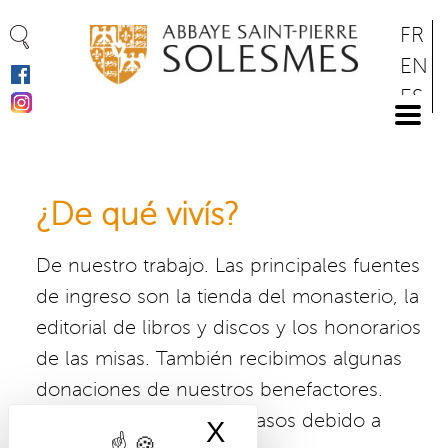
Cookies management panel
Skip
FR
to
EN
main
ES
content
DE
¿De qué vivís?
De nuestro trabajo. Las principales fuentes
de ingreso son la tienda del monasterio, la
editorial de libros y discos y los honorarios
de las misas. También recibimos algunas
donaciones de nuestros benefactores.
Nuestros gastos son escasos debido a
X
Hide cookie bann