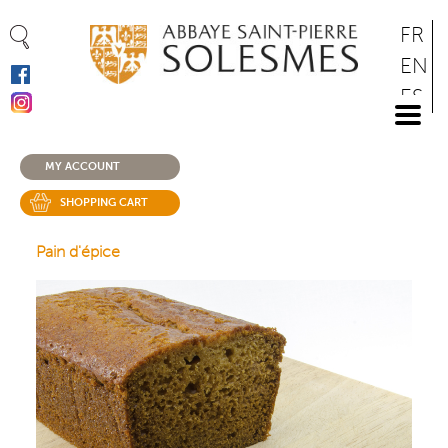
Cookies management panel
Skip
FR
to
EN
main
ES
content
DE
MY ACCOUNT
SHOPPING CART
Pain d'épice