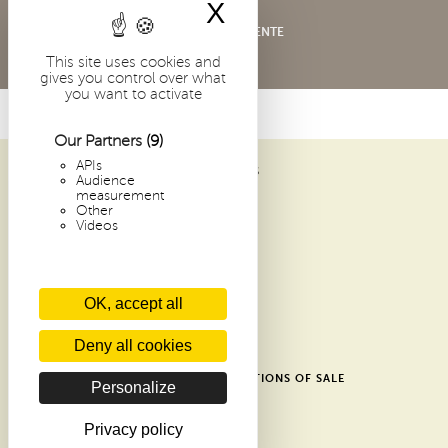
X
Hide cookie bann
CONDITIONS GÉNÉRALES DE VENTE
This site uses cookies and
gives you control over what
you want to activate
Our Partners
(9)
APIs
ABBAYE SAINT-PIERRE DE SOLESMES
Audience
1 PLACE DOM GUÉRANGER
measurement
Other
72 300 SOLESMES
Videos
FRANCE
ARCHIVES
OK, accept all
RECENT ARTICLES
CONTACTS
Deny all cookies
GLOSSARY
SHOP GENERAL TERMS AND CONDITIONS OF SALE
Personalize
DONATE
PRIVACY POLICY
Privacy policy