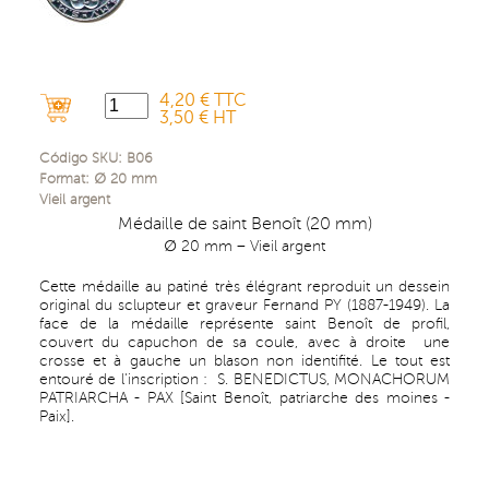
4,20 € TTC
3,50 € HT
Código SKU:
B06
Format:
∅ 20
mm
Vieil argent
Médaille de saint Benoît (20 mm)
∅ 20 mm – Vieil argent
Cette médaille au patiné très élégrant reproduit un dessein
original du sclupteur et graveur Fernand PY (1887-1949). La
face de la médaille représente saint Benoît de profil,
couvert du capuchon de sa coule, avec à droite une
crosse et à gauche un blason non identifité. Le tout est
entouré de l'inscription : S. BENEDICTUS, MONACHORUM
PATRIARCHA - PAX [Saint Benoît, patriarche des moines -
Paix].