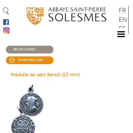
Cookies management panel
Skip
FR
to
EN
main
ES
content
DE
MY ACCOUNT
SHOPPING CART
Médaille de saint Benoît (20 mm)