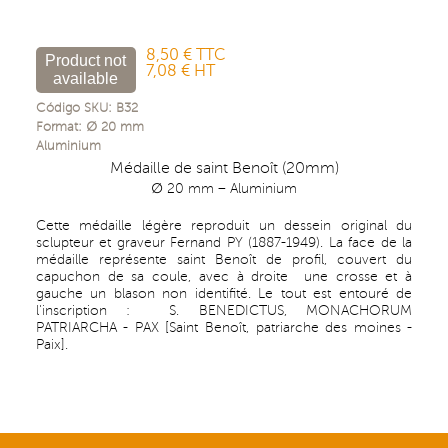
8,50 € TTC
7,08 € HT
Código SKU:
B32
Format:
∅ 20
mm
Aluminium
Médaille de saint Benoît (20mm)
∅ 20 mm – Aluminium
Cette médaille légère reproduit un dessein original du
sclupteur et graveur Fernand PY (1887-1949). La face de la
médaille représente saint Benoît de profil, couvert du
capuchon de sa coule, avec à droite une crosse et à
gauche un blason non identifité. Le tout est entouré de
l'inscription : S. BENEDICTUS, MONACHORUM
PATRIARCHA - PAX [Saint Benoît, patriarche des moines -
Paix].