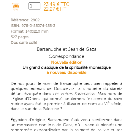
23,49 € TTC
22,27 € HT
Référence:
2802
ISBN:
978-2-85274-155-3
Format:
140x210
mm
527
pages
Dos carré collé
Barsanuphe et Jean de Gaza
Correspondance
Nouvelle édition
Un grand classique de la spiritualité monastique
à nouveau disponible
De nos jours, le nom de Barsanuphe peut bien rappeler à
quelques lecteurs de Dostoievski la silhouette du staretz
défunt évoquée dans
Les Frères Karamazov
. Mais hors de
l'Église d'Orient, qui connaît seulement l'existence du saint
e
moine ayant été le premier à illustrer ce nom au VI
siècle,
dans le sud de la Palestine ?
Égyptien d'origine, Barsanuphe était venu s'enfermer dans
un monastère non loin de Gaza, où il s'acquit bientôt une
renommée extraordinaire par la sainteté de sa vie et ses