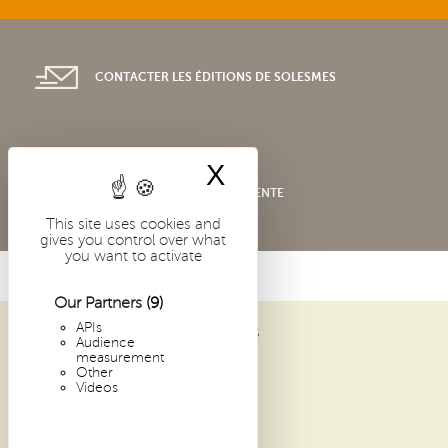
CONTACTER LES ÉDITIONS DE SOLESMES
X
Hide cookie bann
CONDITIONS GÉNÉRALES DE VENTE
This site uses cookies and
gives you control over what
you want to activate
Our Partners
(9)
APIs
ABBAYE SAINT-PIERRE DE SOLESMES
Audience
1 PLACE DOM GUÉRANGER
measurement
Other
72 300 SOLESMES
Videos
FRANCE
ARCHIVES