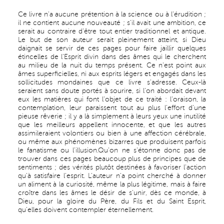
Ce livre n'a aucune prétention à la science ou à l'érudition ;
il ne contient aucune nouveauté ; s'il avait une ambition, ce
serait au contraire d'être tout entier traditionnel et antique.
Le but de son auteur serait pleinement atteint, si Dieu
daignait se servir de ces pages pour faire jaillir quelques
étincelles de l'Esprit divin dans des âmes qui le cherchent
au milieu de la nuit du temps présent. Ce n'est point aux
âmes superficielles, ni aux esprits légers et engagés dans les
sollicitudes mondaines que ce livre s'adresse. Ceux-là
seraient sans doute portés à sourire, si l'on abordait devant
eux les matières qui font l'objet de ce traité : l'oraison, la
contemplation, leur paraissent tout au plus l'effort d'une
pieuse rêverie ; il y a là simplement à leurs yeux une inutilité
que les meilleurs appellent innocente, et que les autres
assimileraient volontiers ou bien à une affection cérébrale,
ou même aux phénomènes bizarres que produisent parfois
le fanatisme ou l'illusion.Qu'on ne s'étonne donc pas de
trouver dans ces pages beaucoup plus de principes que de
sentiments ; des vérités plutôt destinées à favoriser l'action
qu'à satisfaire l'esprit. L'auteur n'a point cherché à donner
un aliment à la curiosité, même la plus légitime, mais à faire
croître dans les âmes le désir de s'unir, dès ce monde, à
Dieu, pour la gloire du Père, du Fils et du Saint Esprit,
qu'elles doivent contempler éternellement.