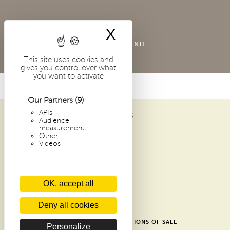
X
Hide cookie bann
CONDITIONS GÉNÉRALES DE VENTE
This site uses cookies and
gives you control over what
you want to activate
Our Partners
(9)
APIs
ABBAYE SAINT-PIERRE DE SOLESMES
Audience
1 PLACE DOM GUÉRANGER
measurement
Other
72 300 SOLESMES
Videos
FRANCE
ARCHIVES
OK, accept all
RECENT ARTICLES
CONTACTS
Deny all cookies
GLOSSARY
SHOP GENERAL TERMS AND CONDITIONS OF SALE
Personalize