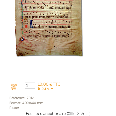
10,00 € TTC
8,33 € HT
Référence:
7012
Format:
420x640
mm
Poster
Feuillet d'antiphonaire (XIIIe-XIVe s.)