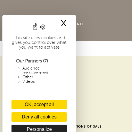
X
Hide cookie bann
CONDITIONS GÉNÉRALES DE VENTE
This site uses cookies and
gives you control over what
you want to activate
Our Partners
(7)
ABBAYE SAINT-PIERRE DE SOLESMES
Audience
1 PLACE DOM GUÉRANGER
measurement
Other
72 300 SOLESMES
Videos
FRANCE
ARCHIVES
OK, accept all
RECENT ARTICLES
CONTACTS
Deny all cookies
GLOSSARY
SHOP GENERAL TERMS AND CONDITIONS OF SALE
Personalize